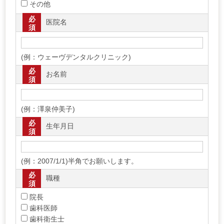
その他
必
医院名
須
(例：ウェーヴデンタルクリニック)
必
お名前
須
(例：澤泉仲美子)
必
生年月日
須
(例：2007/1/1)半角でお願いします。
必
職種
須
院長
歯科医師
歯科衛生士