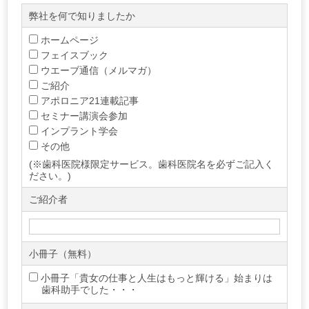
弊社を何で知りましたか
ホームページ
フェイスブック
ウエーブ通信（メルマガ）
ご紹介
アポロニア21連載記事
セミナー講演会参加
インプラント学会
その他
(※歯科医院様限定サービス。歯科医院名を必ずご記入く
ださい。)
ご紹介者
小冊子（無料）
小冊子「貴女の仕事と人生はもっと輝ける」始まりは
歯科助手でした・・・