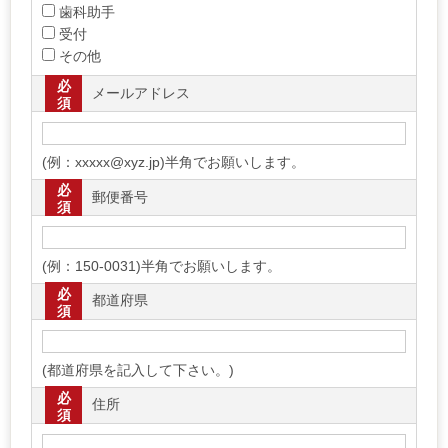
歯科助手
受付
その他
必
メールアドレス
須
(例：xxxxx@xyz.jp)半角でお願いします。
必
郵便番号
須
(例：150-0031)半角でお願いします。
必
都道府県
須
(都道府県を記入して下さい。)
必
住所
須