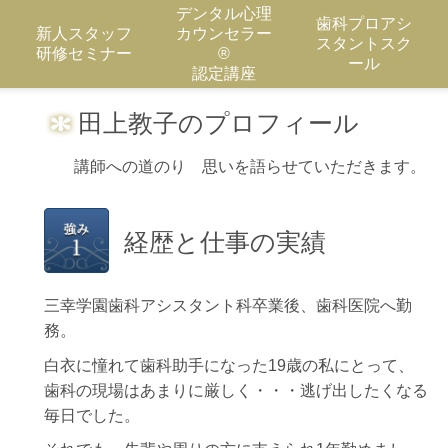
デンタル心理
歯科プロアシ
新人スタッフ
カウンセラー
スタントスク
研修セミナー
®
ール
認定講座
田上教子のプロフィール
講師への道のり 思いを語らせていただきます。
経歴と仕事の実績
三幸学園歯科アシスタント科卒業後、歯科医院へ勤
務。
白衣に憧れて歯科助手になった
19
歳の私にとって、
歯科の現場はあまりに厳しく・・・逃げ出したくなる
毎日でした。