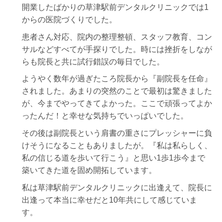
開業したばかりの草津駅前デンタルクリニックでは
1
からの医院づくりでした。
患者さん対応、院内の整理整頓、スタッフ教育、コン
サルなどすべてが手探りでした。時には挫折をしなが
らも院長と共に試行錯誤の毎日でした。
ようやく数年が過ぎたころ院長から『副院長を任命』
されました。あまりの突然のことで最初は驚きました
が、今までやってきてよかった。ここで頑張ってよか
ったんだ！と幸せな気持ちでいっぱいでした。
その後は副院長という肩書の重さにプレッシャーに負
けそうになることもありましたが。『私は私らしく、
私の信じる道を歩いて行こう』と思い
1
歩
1
歩今まで
築いてきた道を固め開拓しています。
私は草津駅前デンタルクリニックに出逢えて、院長に
出逢って本当に幸せだと
10
年共にして感じていま
す。