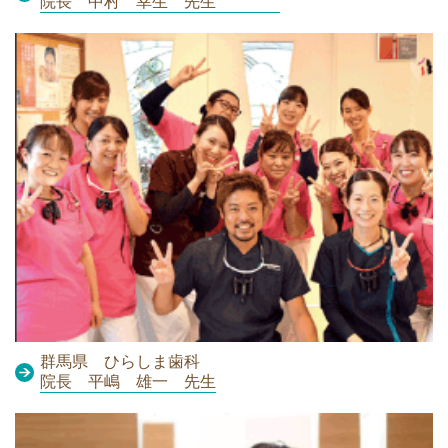
院長 中村 幸生 先生
群馬県 ひらしま歯科
院長 平嶋 雄一 先生